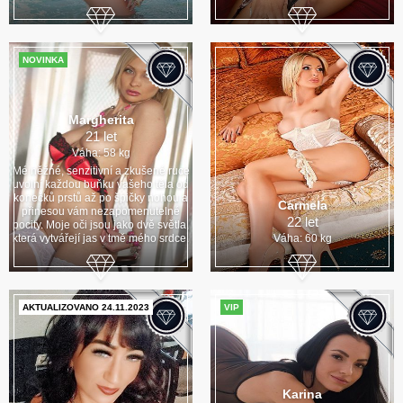
NOVINKA
Margherita
21 let
Váha: 58 kg
Mé něžné, senzitivní a zkušené ruce
uvolní každou buňku vašeho těla od
konečků prstů až po špičky nohou a
Carmela
přinesou vám nezapomenutelné
22 let
pocity. Moje oči jsou jako dvě světla,
která vytvářejí jas v tmě mého srdce.
Váha: 60 kg
AKTUALIZOVANO 24.11.2023
VIP
Karina