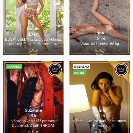
Cecile
Irina
19 let
19 let
BDSM, S&M, Masáž prostatyMasáž
prostaty, Footjop, Masturbácia
Váha: 64 kgVáha: 66 kg
NOVINKA
OVĚŘENO
ONLINE
Suzanne
Karina
28 let
20 let
Váha: 65 kgMasáž prostaty,
Váha: 62 kgPre páry, Lesbi show,
Doprovod, DEEP THROAT
Honenie