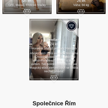
26 let
26 let
GFE, Masáž, Erotické hračky
Váha: 66 kg
Svetlana
24 let
Honenie, Masáž prostaty, Handjob
Ahojky jsem malá ukecaná blondýna
:-)Chceš si odpočinout a utéct od
všedního stresu?Ráda tě u sebe
uvítám. Tvé polibky jsou pro mě jak
magický elixír, kterými bych se chtěla
nechat omámit.
Společnice Řím