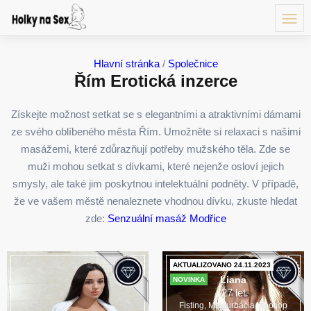
Hlavní stránka
/
Společnice
Řím Erotická inzerce
Získejte možnost setkat se s elegantními a atraktivními dámami
ze svého oblíbeného města Řím. Umožněte si relaxaci s našimi
masážemi, které zdůrazňují potřeby mužského těla. Zde se
muži mohou setkat s dívkami, které nejenže osloví jejich
smysly, ale také jim poskytnou intelektuální podněty. V případě,
že ve vašem městě nenaleznete vhodnou dívku, zkuste hledat
zde:
Senzuální masáž Modřice
AKTUALIZOVANO 24.11.2023
Liana
NOVINKA
27 let
Fisting, Masturbácia, Footjop