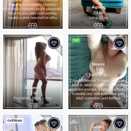
neztrácím čas, mám bezvadnou
hygienu a na oplátku žádám o
Agnes
bezvadnou hygienu svých zákazníků.
29 let
Moje rty jsou jako včelí polibky,
sladké a plné nekonečné něhy.
Váha: 52 kg
TOP
Noemi
19 let
Váha: 49 kg
V mé přítomnosti Ti dojde, jak krásný
život je, když dojde ke správnému
Eugene
uvolnění energie. Když se usmívám,
27 let
rozkvétá celý svět kolem mě, jako
Foot fetish, Striptýz, Piss
když rozkvetou jarní květiny.
OVĚŘENO
Lucen