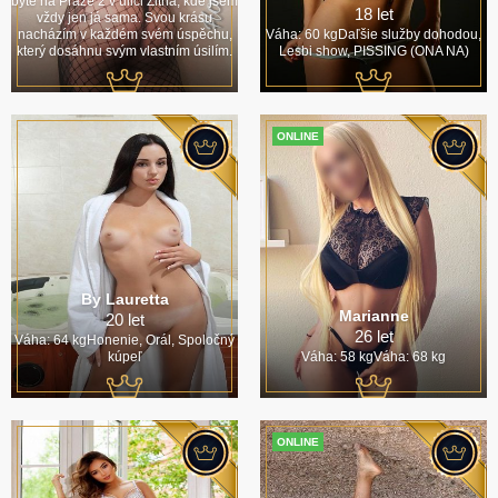
bytě na Praze 2 v ulici Žitná, kde jsem
18 let
vždy jen já sama. Svou krásu
nacházím v každém svém úspěchu,
Váha: 60 kgDaľšie služby dohodou,
který dosáhnu svým vlastním úsilím.
Lesbi show, PISSING (ONA NA)
ONLINE
By Lauretta
Marianne
20 let
26 let
Váha: 64 kgHonenie, Orál, Spoločný
kúpeľ
Váha: 58 kgVáha: 68 kg
ONLINE