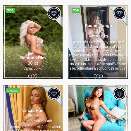
TOP
TOP
Rachel Tangá
29 let
Váha: 58 kg
49let Vás zve všechny solventní
pány, kteří chtějí pozastavit čas a
pohladit mé křivky a využít mých
služeb:několika druhů masáží-klasiky
Benigna Řím
lehkého SMvolat každý den od 8:00
30 let
do 20:00h. Moje krása spočívá v mé
Váha: 66 kg
síle, odhodlání a schopnosti milovat.
ONLINE
Cinzia Řím
26 let
Swinging, StrapOn, Orál
Do všeho, co dělám, vkládám vášeň,