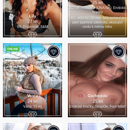
25 let
BDSM, PISSING (ONA NA), Erotické
hračky
Lily
Kč - 400 Kč, 60 min. Můj pohled je
27 let
jako tajemné záblesky, ukazující
69, Doprovod, S&M
cestu k mému nitru.
ONLINE
Vesta
Giofreddo
24 let
25 let
Váha: 55 kg
Erotické hračky, StrapOn, Foot fetish