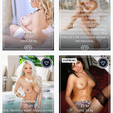
24 let
Váha: 56 kg
Toužíte poznat nepoznané, vypnout
svou mysl, uvolnit tělo, rozšířit své
vědomí? Prožít 2 hod v lásce a
přijetí? Dopřejte si MOU
TANTRICKOU MASÁŽ!Čeká Vás
královská péče plná vlídnosti,
Palmyra
laskavosti a něžných doteků. Moje
25 let
krása je v mé schopnosti milovat a
Váha: 54 kg
být milována.
OVĚŘENO
Lucrezia
Lia
25 let
19 let
Orál, Spoločný kúpeľ, Masáž prostaty
Váha: 53 kg