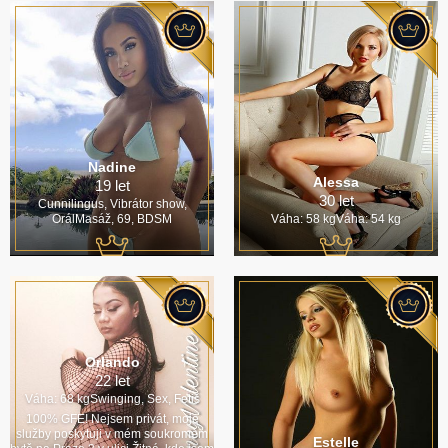
Nadine
Alessa
19 let
30 let
Cunnilingus, Vibrátor show,
OrálMasáž, 69, BDSM
Váha: 58 kgVáha: 54 kg
Orlando
22 let
Váha: 68 kgSwinging, Sex, Fetiš
100% GFE! Nejsem privát, moje
služby poskytuji v mém soukromém
Estelle