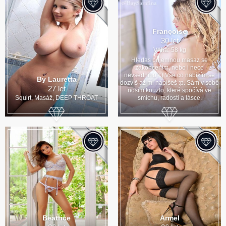
Françoise
30 let
Váha: 58 kg
Hledas prijemnou masaz se
zakoncenim, nebo i neco
nevsedniho?:) Vše co nabízím se
By Lauretta
dozvíš až mi napíšeš :p. Sám v sobě
27 let
nosím kouzlo, které spočívá ve
Squirt, Masáž, DEEP THROAT
smíchu, radosti a lásce.
Beatrice
Armel