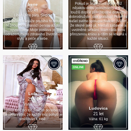
Pokud je tvůj milostný život již
Irene
nějakou dobu jednotvárný a ty si
26 let
toužíš dopřát příležitostné diskrétní
Líbání, Pre páry, Striptýz
dobrodružství, pak gratuluji! Právě jsi
Zakončení masáže probíhá hravou,
našel svého spolupachatele! :)Věřím,
něžnou ruční masáží penisu až do
že stejně jako já, hledáš zábavné a
vyvrcholení. Moje postava je
uvolněné setkání. Mám ráda svou
odrazem mého zdravého životního
přirozenou krásu a cítím se krásná v
stylu a péče o sebe.
každé situaci.
OVĚŘENO
ONLINE
Lola
29 let
Váha: 55 kg
Ludovica
Miluji to! Chci to!. Toužím po tebe s
21 let
takovou vášní, že každý můj pohyb je
směřován k tobě.
Váha: 61 kg