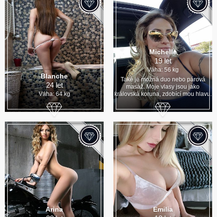
Michelle
19 let
Váha: 56 kg
Blanche
Také je možná duo nebo párová
24 let
masáž. Moje vlasy jsou jako
Váha: 64 kg
královská koruna, zdobící mou hlavu.
Arina
Emilia