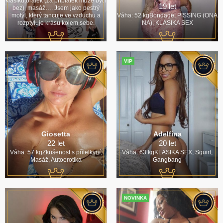
klasiku,oralek (za příplatek může být i
19 let
bez), masáž…. Jsem jako pestrý
motýl, který tancuje ve vzduchu a
Váha: 52 kgBondage, PISSING (ONA
rozptyluje krásu kolem sebe.
NA), KLASIKA SEX
VIP
Giosetta
Adelfina
22 let
20 let
Váha: 57 kgZkušenost s přítelkyní,
Váha: 63 kgKLASIKA SEX, Squirt,
Masáž, Autoerotika
Gangbang
NOVINKA