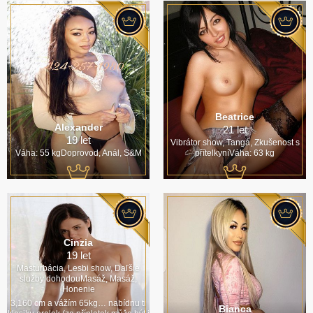
Beatrice
Alexander
21 let
19 let
Vibrátor show, Tangá, Zkušenost s
Váha: 55 kgDoprovod, Anál, S&M
přítelkyníVáha: 63 kg
Cinzia
19 let
Masturbácia, Lesbi show, Daľšie
služby dohodouMasáž, Masáž,
Honenie
3,160 cm a vážím 65kg… nabídnu ti
Bianca