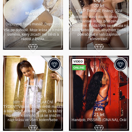
Light
20 let
DEEP THROAT, Fisting, S&M
Marziya
Dokonalé vlasy doplní obraz čisté
26 let
slovanské krásy, přirozené a
Doprovod, Nuru masáž, Doprovod
nedotčené. Ráda bych se setkala na
Vše po dohodě. Moje krása je v mém
kávě nebo večeři, abychom mohli
úsměvu, který zrcadlí mé štěstí a
pokračovat v naší zajímavé
radost z života.
konverzaci.
VIDEO
ONLINE
Genevra
19 let
Váha: 56 kg
00!!! ** VÁNOČNÍ, AKČNÍ
TÝDEN**Vítáme Vás ve světě masáží
Zoe
a tajemných doteků. Věřím, že každý
21 let
má něco krásného, a já se snažím
najít krásu ve všem kolem sebe.
Handjob, PISSING (ONA NA), Orál