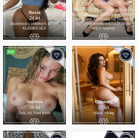
Váha: 51 kg
Masíruji teplým olejem s prvky body
Nasia
to body masáže a součástí je erotické
24 let
zakončení. Krása pro mě znamená
Zkušenost s přítelkyní, BDSM,
být věrná svému srdci a žít podle
KLASIKA SEX
svých hodnot.
TOP
Vasilisa
Orlando
28 let
20 let
Orál, 69, Foot fetish
Váha: 56 kg