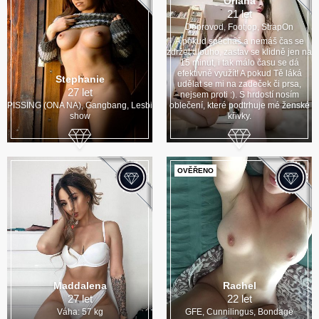
Oriana
21 let
Doprovod, Footjop, StrapOn
A pokud spěcháš a nemáš čas se
zdržet dlouho, zastav se klidně jen na
15 minut, i tak málo času se dá
efektivně využít! A pokud Tě láká
Stephanie
udělat se mi na zadeček či prsa,
27 let
nejsem proti :). S hrdostí nosím
PISSING (ONA NA), Gangbang, Lesbi
oblečení, které podtrhuje mé ženské
show
křivky.
OVĚŘENO
Maddalena
Rachel
27 let
22 let
Váha: 57 kg
GFE, Cunnilingus, Bondage