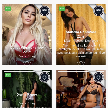
VIP
VIP
Arabella Doprovod
21 let
Líbání, Footjop, Doprovod
Ahoj, jmenuji se Lucka, je mi
Juliet Vibrátor show
čerstvých 25 let. S láskou přijímám
22 let
svou postavu a cítím se pohodlně ve
Váha: 51 kg
své kůži.
VIP
Xenia Krnov
18 let
Váha: 61 kg