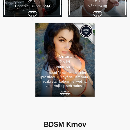
28 let
18 let
Honenie, BDSM, S&M
Váha: 54 kg
Oriana
25 let
Váha: 68 kg
Luxusní šukání v luxusním
prostředí…. Když se usmívám,
rozkvétají kolem mě květiny,
zazpívající píseň radosti.
BDSM Krnov