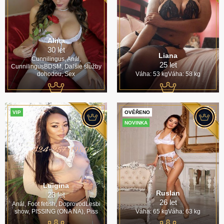
Alina
30 let
Liana
Cunnilingus, Anál,
25 let
CunnilingusBDSM, Daľšie služby
dohodou, Sex
Váha: 53 kgVáha: 58 kg
VIP
OVĚŘENO
NOVINKA
Luigina
Ruslan
23 let
26 let
Anál, Foot fetish, DoprovodLesbi
show, PISSING (ONA NA), Piss
Váha: 65 kgVáha: 63 kg