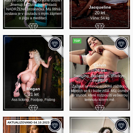
Kdo mi chce udělat pořádně dobře?
Jmenuji se Julie, jsem mladá
Jacqueline
NADRŽENÁ broskvička. Má štíhlá
20 let
postava je v souladu s mým zájmem
o jógu a meditaci.
Váha: 54 kg
TOP
Calvin
24 let
Swinging, Zkušenost s přítelkyní,
Swinging
Zažiješ se mnou erotické zážitky, o
Megan
kterých se ti i bude zdát. Můj úsměv
21 let
je slunce, které rozpouští veškerou
Ass licking, Footjop, Fisting
temnotu kolem mě.
AKTUALIZOVANO 04.10.2023