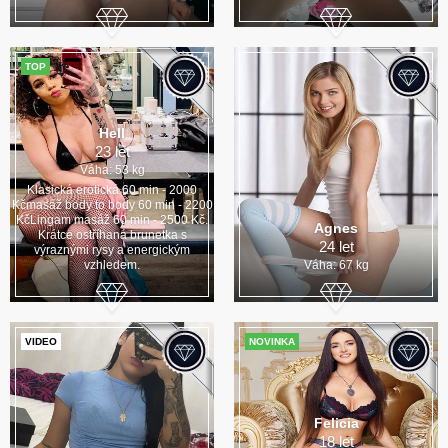
TOP
Hell
23 let
Váha: 53 kg
Klasická erotická 60 min - 2000
Kčmasáž body to body 60 min - 2200
KčLingam masáž 60 min - 2500 Kč.
Agnes
Krátce ostříhaná brunetka s
24 let
výraznými rysy a energickým
vzhledem.
Váha: 67 kg
VIDEO
NOVINKA
Felicia
18 let