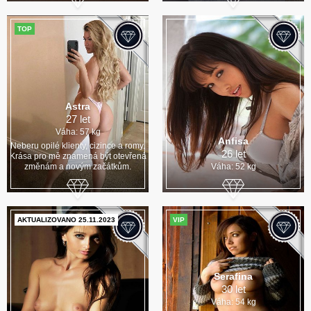
TOP
Astra
27 let
Váha: 57 kg
Anfisa
Neberu opilé klienty, cizince a romy.
26 let
Krása pro mě znamená být otevřená
změnám a novým začátkům.
Váha: 52 kg
AKTUALIZOVANO 25.11.2023
VIP
Serafina
30 let
Váha: 54 kg