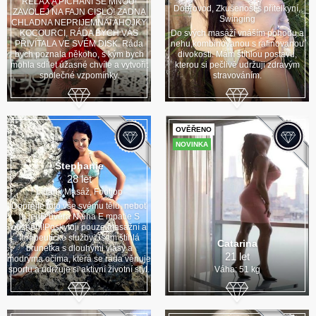
RELAX A PÍCHÁNÍ SE MNOU!
Doprovod, Zkušenost s přítelkyní,
ZAVOLEJ NA FAJN CISLO! ZADNA
Swinging
CHLADNA NEPRIJEMNA! AHOJKY
KOCOURCI, RÁDA BYCH VÁS
Do svých masáží vnáším pohodu a
PŘIVÍTALA VE SVÉM DISK. Ráda
nehu,kombinovanou s rafinovanou
bych poznala někoho, s kým bych
divokosti. Mám štíhlou postavu,
mohla sdílet úžasné chvíle a vytvořit
kterou si pečlivě udržuji zdravým
společné vzpomínky.
stravováním.
OVĚŘENO
NOVINKA
Stephanie
28 let
Líbání, Masáž, Footjop
Dopřejte toto vše svému tělu, neboť
je jenD ůvěra N ěha E mpatie S
ouznění!Poskytuji pouze masážní a
terapeutické služby. Jsem štíhlá
Catarina
brunetka s dlouhými vlasy a
21 let
modrýma očima, která se ráda věnuje
sportu a udržuje si aktivní životní styl.
Váha: 51 kg