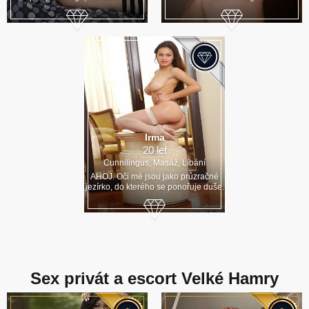
Irma
20 let
Cunnilingus, Masáž, Líbání
AHOJ. Oči mé jsou jako průzračné
jezírko, do kterého se ponořuje duše.
Sex privát a escort Velké Hamry