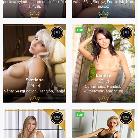
postava vyjadřuje harmonii mého těla
Váha: 53 kgStriptýz, Foot fetish, Nuru
a mysli.
masáž
TOP
Larissa
Svetlana
20 let
24 let
Cunnilingus, Handjob,
Váha: 54 kgFootjop, Handjob, Tangá
AutoerotikaVáha: 55 kg
TOP