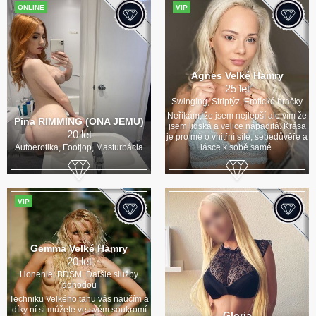
ONLINE
VIP
Agnes Velké Hamry
25 let
Swinging, Striptýz, Erotické hračky
Neříkám, že jsem nejlepší ale vím že
Pina RIMMING (ONA JEMU)
jsem lidská a velice nápaditá. Krása
20 let
je pro mě o vnitřní síle, sebedůvěře a
Autoerotika, Footjop, Masturbácia
lásce k sobě samé.
VIP
Gemma Velké Hamry
20 let
Honenie, BDSM, Daľšie služby
dohodou
Techniku Velkého tahu vás naučím a
díky ní si můžete ve svém soukromí
Gloria