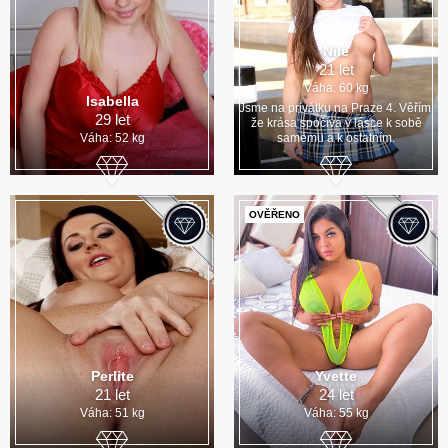
Nile
21 let
Váha: 60 kg
Isabella
Jsme na privátku na Praze 4. Věřím,
29 let
že krása spočívá v lásce k sobě
Váha: 52 kg
samému a k ostatním.
OVĚŘENO
Perlite
Yvette
21 let
24 let
Váha: 51 kg
Váha: 55 kg