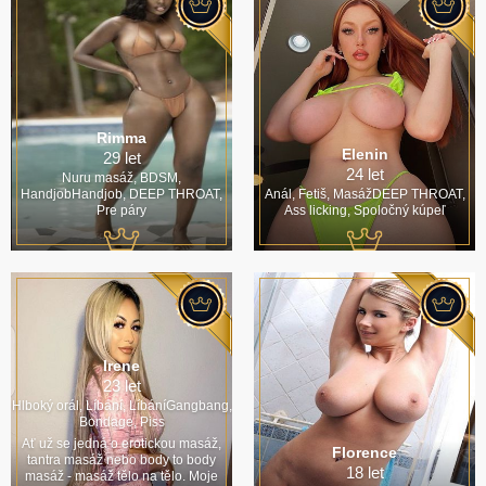
Rimma
Elenin
29 let
24 let
Nuru masáž, BDSM,
HandjobHandjob, DEEP THROAT,
Anál, Fetiš, MasážDEEP THROAT,
Pre páry
Ass licking, Spoločný kúpeľ
Irene
23 let
Hlboký orál, Líbání, LíbáníGangbang,
Bondage, Piss
Ať už se jedná o erotickou masáž,
Florence
tantra masáž nebo body to body
18 let
masáž - masáž tělo na tělo. Moje