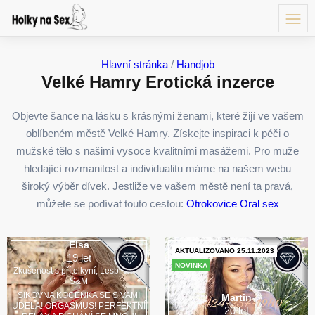
Hlavní stránka
/
Handjob
Velké Hamry Erotická inzerce
Objevte šance na lásku s krásnými ženami, které žijí ve vašem
oblíbeném městě Velké Hamry. Získejte inspiraci k péči o
mužské tělo s našimi vysoce kvalitními masážemi. Pro muže
hledající rozmanitost a individualitu máme na našem webu
široký výběr dívek. Jestliže ve vašem městě není ta pravá,
můžete se podívat touto cestou:
Otrokovice Oral sex
Elsa
AKTUALIZOVANO 25.11.2023
19 let
NOVINKA
Zkušenost s přítelkyní, Lesbi show,
S&M
SIKOVNA KOCENKA SE S VAMI
Martin
UDELA! ORGASMUS! PERFEKTNÍ
20 let