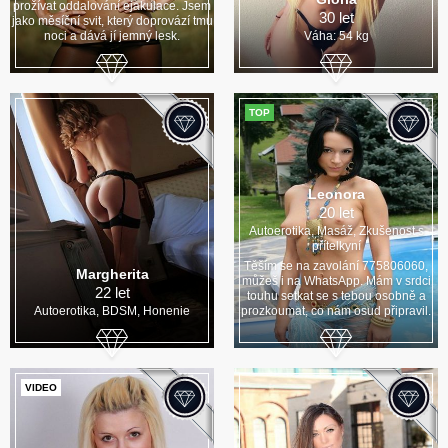
prožívat oddalování ejakulace. Jsem
30 let
jako měsíční svit, který doprovází tmu
noci a dává jí jemný lesk.
Váha: 54 kg
TOP
Leonora
20 let
Autoerotika, Masáž, Zkušenost s
přítelkyní
Těším se na zavolání 775806060,
Margherita
můžeš i na WhatsApp. Mám v srdci
22 let
touhu setkat se s tebou osobně a
Autoerotika, BDSM, Honenie
prozkoumat, co nám osud připravil.
VIDEO