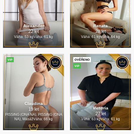
Alexander
Renata
22 let
28 let
Váha: 53 kgVáha: 61 kg
Váha: 61 kgVáha: 64 kg
VIP
OVĚŘENO
VIP
Claudina
Victoria
19 let
27 let
PISSING (ONA NA), PISSING (ONA
NA), MasážVáha: 66 kg
Váha: 63 kgVáha: 61 kg