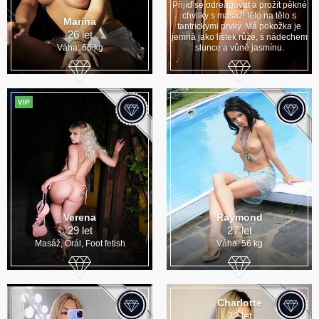
Přijíď se odreagovat a prožít pěkné
chvilky s masáži tělo na tělo s
Marina
tantrickymi prvky. Má pokožka je
26 let
jemná jako lístek růže, s nádechem
Váha: 66 kg
slunce a vůně jasmínu.
VIP
Verena
Raymond
29 let
27 let
Masáž, Orál, Foot fetish
Váha: 56 kg
Charlotte
22 let