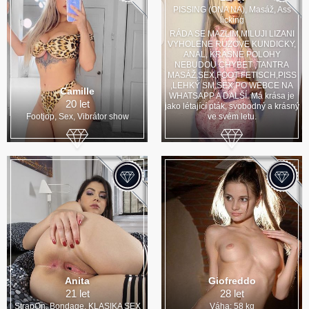
PISSING (ONA NA), Masáž, Ass
licking
RÁDA SE MAZLIM,MILUJI LIZANI
VYHOLENE RUZOVE KUNDICKY,
ANAL, KRASNE POLOHY
NEBUDOU CHYBET ,TANTRA
MASÁŽ,SEX,FOOT FETISCH,PISS
,LEHKÝ SM,SEX PO WEBCE NA
Camille
WHATSAPP A DALŠÍ. Má krása je
20 let
jako létající pták, svobodný a krásný
Footjop, Sex, Vibrátor show
ve svém letu.
Anita
Giofreddo
21 let
28 let
StrapOn, Bondage, KLASIKA SEX
Váha: 58 kg