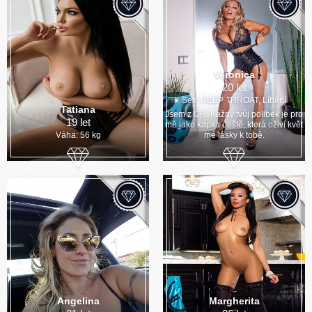
Veronica
20 let
Sex, DEEP THROAT, Líbání
Tatiana
Jsem z ČR. Každý tvůj polibek je pro
19 let
mě jako kapka deště, která oživí květ
Váha: 56 kg
mé lásky k tobě.
Angelina
Margherita