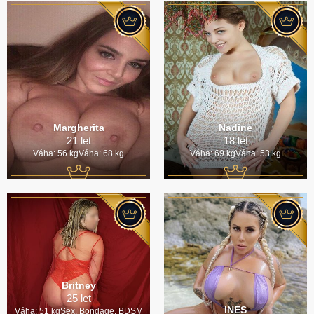
Margherita
Nadine
21 let
18 let
Váha: 56 kgVáha: 68 kg
Váha: 69 kgVáha: 53 kg
Britney
25 let
INES
Váha: 51 kgSex, Bondage, BDSM