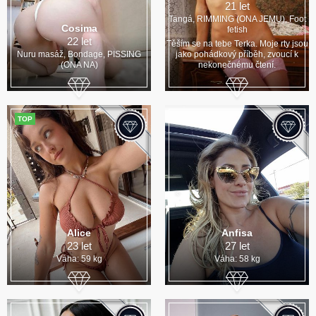
21 let
Tangá, RIMMING (ONA JEMU), Foot
Cosima
fetish
22 let
Těším se na tebe Terka. Moje rty jsou
Nuru masáž, Bondage, PISSING
jako pohádkový příběh, zvoucí k
(ONA NA)
nekonečnému čtení.
TOP
Alice
Anfisa
23 let
27 let
Váha: 59 kg
Váha: 58 kg