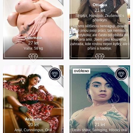
Ottavia
21 let
Striptýz, Handjob, Zkušenost s
přítelkyní
na sms většinou nereaguji, dělám
ještě jinou svoji práci, tak nemívám
čas kdykoliv, ale často od oběda do
Lucrezia
večera ano. Jsem jako kouzelná
27 let
zahrada, kde rostou nejen kytky, ale i
Váha: 58 kg
přání a naděje.
OVĚŘENO
Arabella
Julian
20 let
21 let
Anál, Cunnilingus, Orál
Lesbi show, Swinging, Hlboký orál