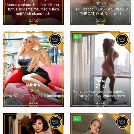
30 let
Liberec centrum. Hledám někoho, s
kým si budeme rozumět i v těch
Sex, Footjop, KLASIKA SEXDEEP
nejtišších okamžicích.
THROAT, Orál, Doprovod
TOP
Mirra
Albina
27 let
22 let
Váha: 57 kgZkušenost s přítelkyní,
Váha: 57 kgGFE, Masáž, Cunnilingus
Erotické hračky, Vibrátor show
VIP