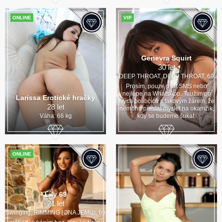
ONLINE
VIP
Genevra Squirt
30 let
DEEP THROAT, DEEP THROAT, 69
Prosím, pouze psát SMS nebo
nejlépe na WhatsApp. Toužím po
Larissa Erotické hračky
tvých polibcích s takovým žárem, že
28 let
nemohu přestat myslet na okamžik,
Váha: 66 kg
kdy se budeme šukat.
ONLINE
Lily 69
21 let
Swinging, RIMMING (ONA JEMU), 69