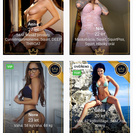
Anna
Nile
27 let
22 let
S&M, Masáž prostaty,
CunnilingusHonenie, Squirt, DEEP
Masturbácia, Squirt, SquirtPiss,
THROAT
Squirt, Hlboký orál
VIP
OVĚŘENO
TOP
Gilda
Nora
20 let
23 let
Váha: 67 kgBondage, S&M, Ass
Váha: 58 kgVáha: 68 kg
licking