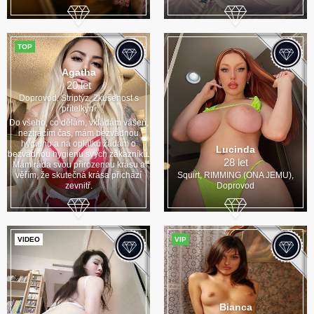
TOP
Agatha
20 let
Doprovod, Striptýz, Zkušenost s
přítelkyní
Do všeho, co dělám, vkládám vášeň,
neztrácím čas, mám bezvadnou
hygienu a na oplátku žádám o
Lucinda
bezvadnou hygienu svých zákazníků.
28 let
Mám ráda svou přirozenou krásu a
věřím, že skutečná krása přichází
Squirt, RIMMING (ONA JEMU),
zevnitř.
Doprovod
VIDEO
VIP
Bianca