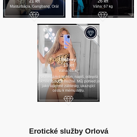
21 let
26 let
Masturbácia, Gangbang, Orál
Váha: 67 kg
Britney
19 let
Váha: 65 kg
Nezvedám-li telefon, napiš, odepíši
jakmile to bude možné. Můj pohled je
jako tajemné záblesky, ukazující
cestu k mému nitru.
Erotické služby Orlová