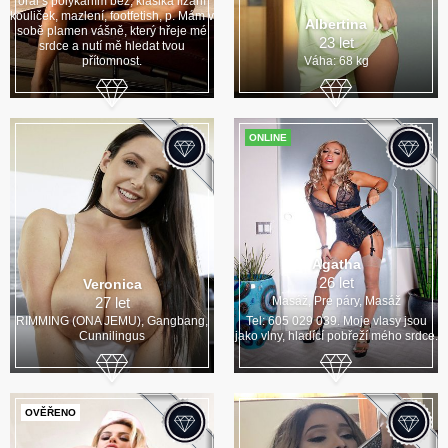
orál s polykáním bez, klasika lízání
kouliček, mazlení, footfetish, p. Mám v
Albertina
sobě plamen vášně, který hřeje mé
23 let
srdce a nutí mě hledat tvou
přítomnost.
Váha: 68 kg
ONLINE
Agatha
26 let
Veronica
27 let
Masáž, Pre páry, Masáž
RIMMING (ONA JEMU), Gangbang,
Tel: 605 029 039. Moje vlasy jsou
Cunnilingus
jako vlny, hladící pobřeží mého srdce.
OVĚŘENO