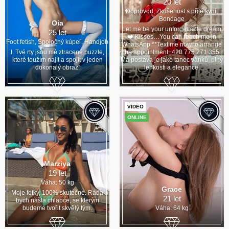
20 let
Doprovod, Zkušenost s přítelkyní,
Bondage
Oia
Let me be your unforgettable dream
25 let
❤️ Kisses…You can reach me in
Foot fetish, Spoločný kúpeľ, Handjob
WhatsApp:**Text me now to arrange
I. Tvé rty jsou mé ztracené puzzle,
the appointment+420 775 271 355.
které toužím najít a spojit v jeden
Má postava je jako tanec vánků, plný
dokonalý obraz.
lehkosti a elegance.
VIDEO
ONLINE
Marziya
19 let
Váha: 50 kg
Grace
Moje fotky, 100% skutečné. Ráda
21 let
bych našla chlapce, se kterým
budeme tvořit skvělý tým.
Váha: 64 kg