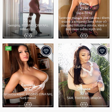
Maria
30 let
Váha: 56 kg
Liana
Tantricke masáže pod rukama i tělem
23 let
krásné a elegantní ženy. Moje oči
Swinging, PISSING (ONA NA),
jsou jako hvězdná obloha, která v
Hlboký orál
noci nese světla mých snů.
VIP
Carmela
Oksana
22 let
30 let
Spoločný kúpeľ, PISSING (ONA NA),
Nuru masáž
S&M, Foot fetish, StrapOn