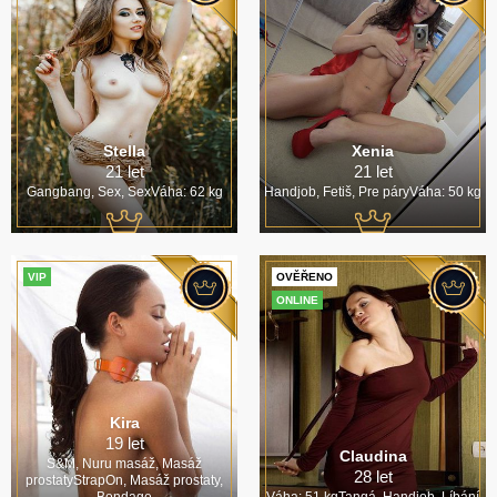
Stella
Xenia
21 let
21 let
Gangbang, Sex, SexVáha: 62 kg
Handjob, Fetiš, Pre páryVáha: 50 kg
VIP
OVĚŘENO
ONLINE
Kira
19 let
Claudina
S&M, Nuru masáž, Masáž
28 let
prostatyStrapOn, Masáž prostaty,