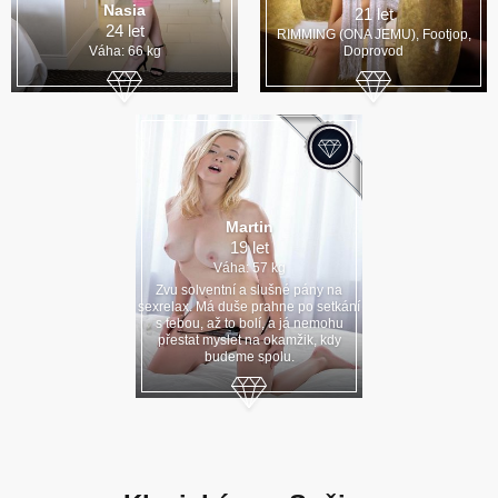
Nasia
21 let
24 let
RIMMING (ONA JEMU), Footjop,
Váha: 66 kg
Doprovod
Martin
19 let
Váha: 57 kg
Zvu solventní a slušné pány na
sexrelax. Má duše prahne po setkání
s tebou, až to bolí, a já nemohu
přestat myslet na okamžik, kdy
budeme spolu.