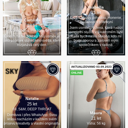
Isabella
21 let
Daľšie služby dohodou, Honenie,
Carolina
Zkušenost s přítelkyní
18 let
Jsem usměvavá žena, která nabízí
Gangbang, Pre páry, GFE
kompletní služby v soukromém bytě.
Čekám na tvé polibky. Můj úsměv je
Ráda bych našla někoho, kdo mi
jako paprsek slunečního světla, který
bude oporou a zároveň mým
rozjasává celý den.
společníkem v radosti.
AKTUALIZOVANO 03.09.2023
ONLINE
Natalie
25 let
69, S&M, DEEP THROAT
Maura
Domluva i přes WhatsApp. Svou
21 let
krásu nacházím v každém svém
projevu kreativity a vlastní originality.
Váha: 56 kg