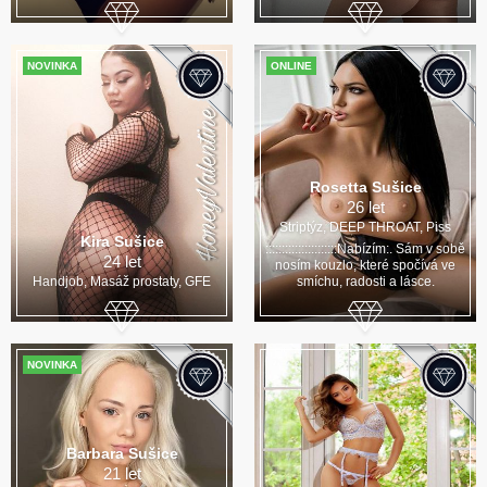
NOVINKA
ONLINE
Rosetta Sušice
26 let
Striptýz, DEEP THROAT, Piss
Kira Sušice
::::::::::::::::::::::Nabízím:. Sám v sobě
24 let
nosím kouzlo, které spočívá ve
Handjob, Masáž prostaty, GFE
smíchu, radosti a lásce.
NOVINKA
Barbara Sušice
21 let