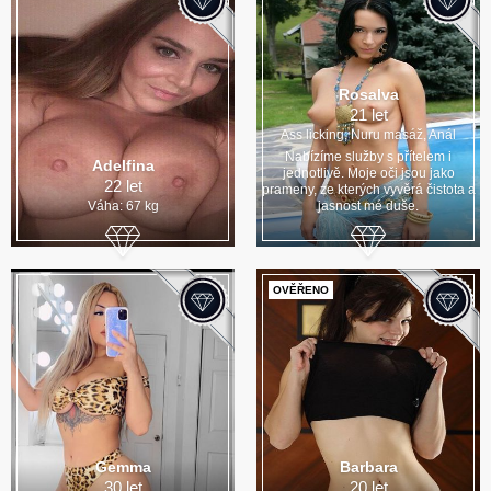
Rosalva
21 let
Ass licking, Nuru masáž, Anál
Nabízíme služby s přítelem i
Adelfina
jednotlivě. Moje oči jsou jako
22 let
prameny, ze kterých vyvěrá čistota a
Váha: 67 kg
jasnost mé duše.
OVĚŘENO
Gemma
Barbara
30 let
20 let