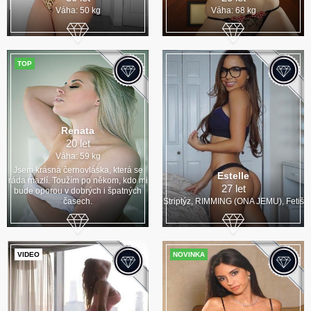
Váha: 50 kg
Váha: 68 kg
TOP
Renata
20 let
Váha: 59 kg
Jsem krásná černovláska, která se
Estelle
ráda mazlí. Toužím po někom, kdo mi
27 let
bude oporou v dobrých i špatných
časech.
Striptýz, RIMMING (ONA JEMU), Fetiš
VIDEO
NOVINKA