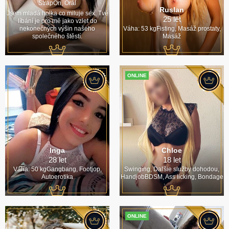
StrapOn, Orál
Ruslan
Jsem mladá holka co miluje sex. Tvé
25 let
líbání je pro mě jako vzlet do
nekonečných výšin našeho
Váha: 53 kgFisting, Masáž prostaty,
společného štěstí.
Masáž
ONLINE
Inga
Chloe
28 let
18 let
Váha: 50 kgGangbang, Footjop,
Swinging, Daľšie služby dohodou,
Autoerotika
HandjobBDSM, Ass licking, Bondage
ONLINE