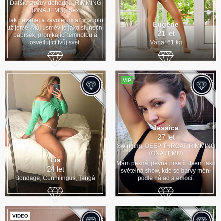
Daľšie služby dohodou, RIMMING
(ONA JEMU), Sex
Tak neváhej a zavolej mi ať si spolu
Eugene
užijeme. Můj úsměv je jako sluneční
21 let
paprsek, pronikající temnotou a
osvětlující tvůj svět.
Váha: 61 kg
VIP
Jessica
27 let
Swinging, DEEP THROAT, RIMMING
(ONA JEMU)
Lia
Mám pěkná, pevná prsa č. Jsem jako
24 let
světelná show, kde se barvy mění
Bondage, Cunnilingus, Tangá
podle nálad a emocí.
VIDEO