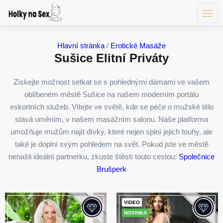
Hlavní stránka
/
Erotické Masáže
Sušice Elitní Priváty
Získejte možnost setkat se s pohlednými dámami ve vašem
oblíbeném městě Sušice na našem moderním portálu
eskortních služeb. Vítejte ve světě, kde se péče o mužské tělo
stává uměním, v našem masážním salonu. Naše platforma
umožňuje mužům najít dívky, které nejen splní jejich touhy, ale
také je doplní svým pohledem na svět. Pokud jste ve městě
nenašli ideální partnerku, zkuste štěstí touto cestou:
Společnice
Brušperk
VIDEO
NOVINKA