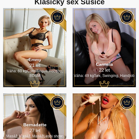
Klasický sex Sušice
Emmy
Carmela
21 let
22 let
Váha: 60 kgCunnilingus, Footjop,
BDSM
Váha: 49 kgSex, Swinging, Handjob
Bernadette
27 let
Masáž, Masáž, MasážLesbi show,