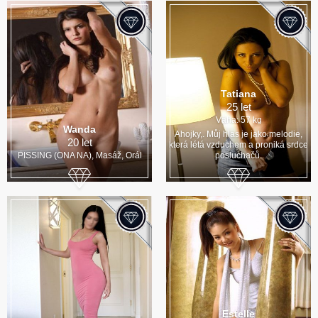
Tatiana
25 let
Váha: 57 kg
Wanda
Ahojky,. Můj hlas je jako melodie,
20 let
která létá vzduchem a proniká srdce
PISSING (ONA NA), Masáž, Orál
posluchačů.
Estelle