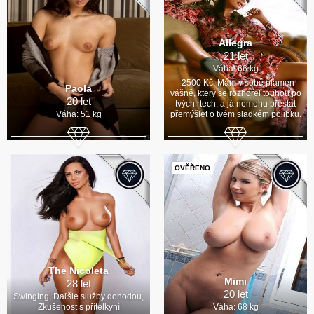
Allegra
21 let
Váha: 66 kg
- 2500 Kč. Mám v sobě plamen
Paola
vášně, který se rozhořel touhou po
20 let
tvých rtech, a já nemohu přestat
Váha: 51 kg
přemýšlet o tvém sladkém polibku.
OVĚŘENO
The Nicoleta
Mimi
28 let
20 let
Swinging, Daľšie služby dohodou,
Zkušenost s přítelkyní
Váha: 68 kg