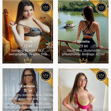
Gella
Violetta
21 let
29 let
Swinging, KLASIKA SEX,
Squirt, Piss, Zkušenost s
SwingingAnál, StrapOn, Piss
přítelkyníAnál, Bondage, BDSM
Carmela
27 let
Daľšie služby dohodou, Anál, Daľšie
služby dohodouVáha: 52 kg
Zvu tě do Night rose privátku, kde
nabízím příjemné uvolnění a prožití
Irma