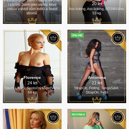
krásných chvil všem mužům slečnám
20 let
i párům. Jsem jako vánky, které
nesou v sobě vůni květů a šepot
Ass licking, Ass licking, BDSMVáha:
stromů.
53 kg
ONLINE
Florence
Antonina
24 let
21 let
Squirt, Líbání, Spoločný kúpeľVáha:
StrapOn, Fisting, TangáS&M,
68 kg
StrapOn, Fetiš
NOVINKA