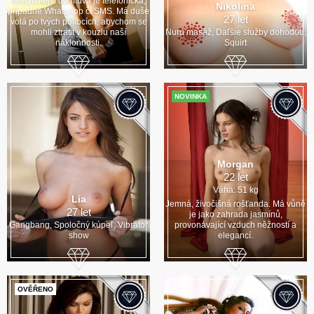
Nejrychlejší domluva je telefonická,
Nikolina
případně WhatsApp či SMS. Má duše
27 let
volá po tvých polibcích, abychom se
mohli ztratit v kouzlu naší
Nuru masáž, Daľšie služby dohodou,
náklonnosti.
Squirt
NOVINKA
Morgan
22 let
Váha: 51 kg
Lia
Jemná, živočišná rošťanda. Má vůně
27 let
je jako zahrada jasmínů,
Gangbang, Spoločný kúpeľ, Vibrátor
provonávající vzduch něžností a
show
elegancí.
OVĚŘENO