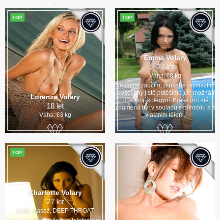
TOP
TOP
Emma Volary
27 let
Váha: 68 kg
Nesmělé zaučím, zkušené rozmazlím
a vsechny jistě potěším :-)Je možná i
Lorenza Volary
"3" s mojí kolegyní. Krása pro mě
18 let
znamená být v souladu s přírodou a s
Váha: 63 kg
vlastním tělem.
TOP
Charlotte Volary
27 let
S&M, Masáž, DEEP THROAT