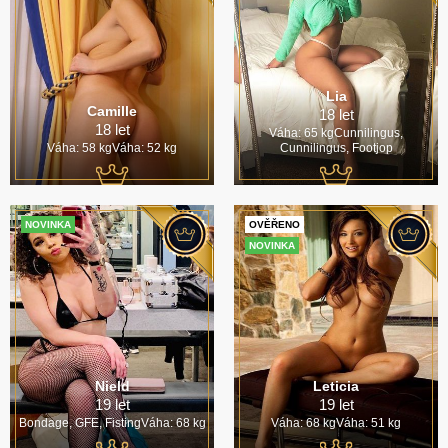
Lia
Camille
18 let
18 let
Váha: 65 kgCunnilingus,
Váha: 58 kgVáha: 52 kg
Cunnilingus, Footjop
NOVINKA
OVĚŘENO
NOVINKA
Nield
Leticia
19 let
19 let
Bondage, GFE, FistingVáha: 68 kg
Váha: 68 kgVáha: 51 kg