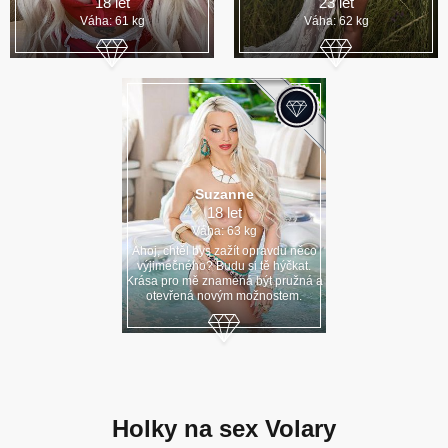
18 let
23 let
Váha: 61 kg
Váha: 62 kg
Suzanne
18 let
Váha: 63 kg
Ahoj, chtěl bys zažít opravdu něco
výjimečného? Budu si tě hýčkat.
Krása pro mě znamená být pružná a
otevřená novým možnostem.
Holky na sex Volary