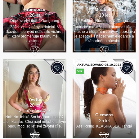
Françoise
Mirabella
26 let
19 let
Doprovod, Líbání, Gangbang
Footjop, Nuru masáž, Tangá
Zážitek plný něhy a doteků. V
Tantricke masáže pod rukama i tělem
každém pohybu nesu sílu vichru,
krásné a elegantní ženy. Má postava
který proměňuje krajinu mé
je atletická s nádechem elegance a
existence.
záhadného půvabu.
AKTUALIZOVANO 05.10.2023
VIP
Yvette
20 let
StrapOn, Anál, Sex
Clemens
Nabízím lehké Sm hry, nuru masáž,
25 let
ale i klasiku. Chci najít někoho, s kým
budu moci sdílet své životní cíle.
Ass licking, KLASIKA SEX, Tangá