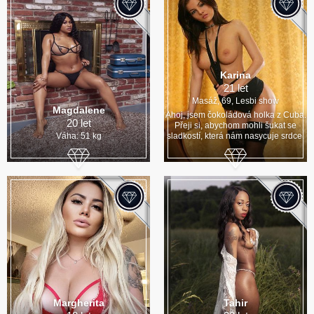
Karina
21 let
Masáž, 69, Lesbi show
Magdalene
Ahoj, jsem čokoládová holka z Cuba.
20 let
Přeji si, abychom mohli šukat se
Váha: 51 kg
sladkostí, která nám nasycuje srdce.
Margherita
Tahir