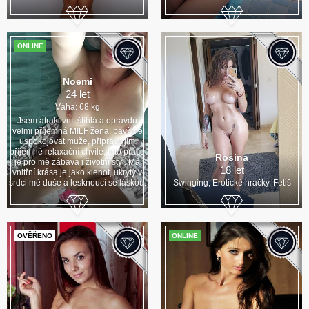
ONLINE
Noemi
24 let
Váha: 68 kg
Jsem atraktivní, štíhlá a opravdu
velmi příjemná MILF žena, baví mě
uspokojovat muže, připravit jim
příjemné relaxační chvíle, tato práce
Rosina
je pro mě zábava i životní styl. Má
18 let
vnitřní krása je jako klenot, ukrytý v
srdci mé duše a lesknoucí se láskou.
Swinging, Erotické hračky, Fetiš
OVĚŘENO
ONLINE