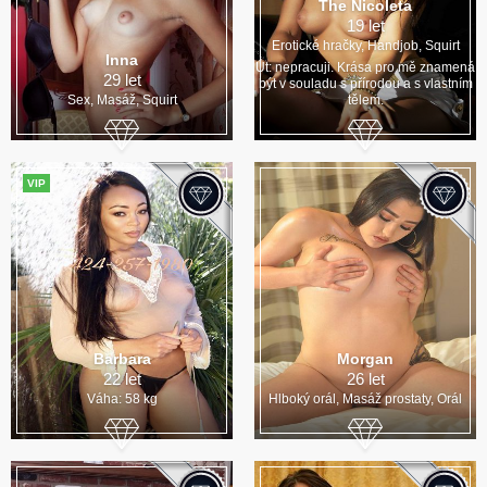
The Nicoleta
19 let
Erotické hračky, Handjob, Squirt
Inna
Út: nepracuji. Krása pro mě znamená
29 let
být v souladu s přírodou a s vlastním
Sex, Masáž, Squirt
tělem.
VIP
Barbara
Morgan
22 let
26 let
Váha: 58 kg
Hlboký orál, Masáž prostaty, Orál