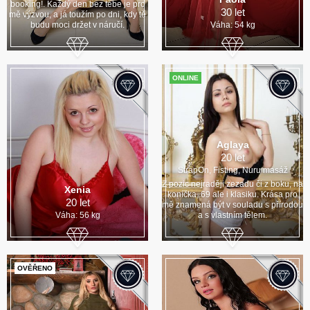
booking!. Každý den bez tebe je pro
30 let
mě výzvou, a já toužím po dni, kdy tě
budu moci držet v náručí.
Váha: 54 kg
ONLINE
Aglaya
20 let
StrapOn, Fisting, Nuru masáž
Z pozic nejraději zezadu či z boku, na
Xenia
koníčka, 69 ale i klasiku. Krása pro
20 let
mě znamená být v souladu s přírodou
Váha: 56 kg
a s vlastním tělem.
OVĚŘENO