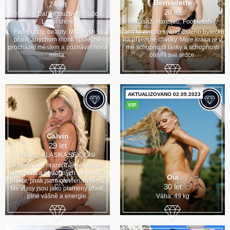
Bernadette
24 let
28 let
Pre páry, Daľšie služby dohodou,
Lesbi show
Masáž, Handjob, Foot fetish
Face, body, beauty. Moc bych si
Jana tě zve do svého čistého bytečku
přála, abychom mohli společně
na příjemné chvilky. Moje krása je v
procházet městem a poznávat nová
mé schopnosti lásky a schopnosti
místa.
otevřít své srdce.
AKTUALIZOVANO 02.09.2023
VIP
Calvin
29 let
Fisting, KLASIKA SEX, Orál
Vše má své hranice, já je mám u
hardsports a podobných extrémních
Oia
praktit, jinak jsem otevřena všemu.
30 let
Mé vlasy jsou jako plameny ohně,
plné vášně a energie.
Váha: 49 kg