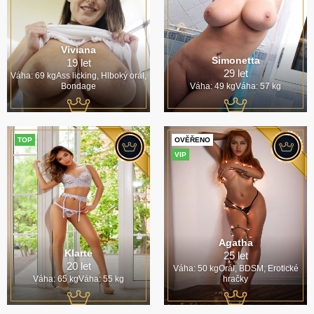
Viviana
Simonetta
19 let
29 let
Váha: 69 kgAss licking, Hlboký orál,
Bondage
Váha: 49 kgVáha: 57 kg
TOP
OVĚŘENO
VIP
Agatha
Klarte
25 let
20 let
Váha: 50 kgOrál, BDSM, Erotické
Váha: 65 kgVáha: 55 kg
hračky