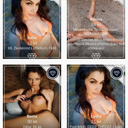
Albina
24 let
Masturbácia, Spoločný kúpeľ,
KLASIKA SEX
Italia
vším co nás rád. Moje krása je v mé
18 let
schopnosti dávat a přijímat lásku bez
69, Zkušenost s přítelkyní, Fetiš
očekávání.
Berta
Lydia
30 let
21 let
Váha: 66 kg
Foot fetish, DEEP THROAT, Líbání