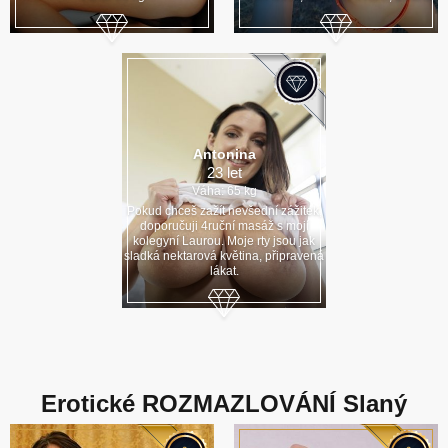
Antonina
23 let
Váha: 65 kg
Pokud chceš zažít nevšední zážitek,
doporučuji 4ruční masáž s mojí
kolegyní Laurou. Moje rty jsou jak
sladká nektarová květina, připravená
lákat.
Erotické ROZMAZLOVÁNÍ Slaný