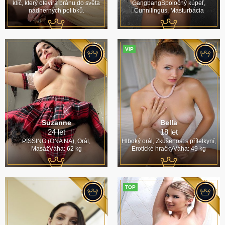
klíč, který otevírá bránu do světa
GangbangSpoločný kúpeľ,
nádherných polibků.
Cunnilingus, Masturbácia
VIP
Suzanne
Bella
24 let
18 let
PISSING (ONA NA), Orál,
Hlboký orál, Zkušenost s přítelkyní,
MasážVáha: 62 kg
Erotické hračkyVáha: 49 kg
TOP