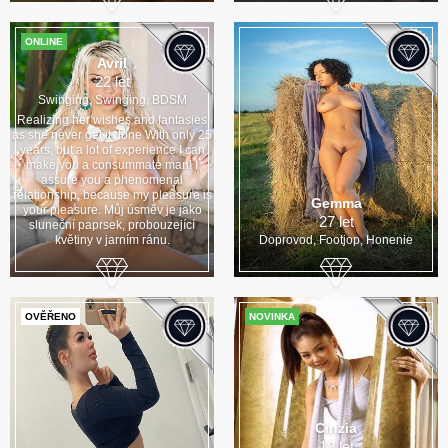
ONLINE
Avril
22 let
Swinging, Swinging, BDSM
Realizing her wishes and fantasies
as she never get it done With only 25
years, but a lot of experience I can
make you a consummate man! I
assure you a phenomenal
relationship, because my pleasure is
Gemma
your pleasure. Můj úsměv je jako
27 let
sluneční paprsek, probouzející
květiny v jarním ránu.
Doprovod, Footjop, Honenie
OVĚŘENO
NOVINKA
Cinzia
18 let