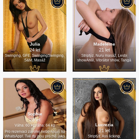
Julia
Madeleine
24 let
21 let
Swinging, GFE, SwingingSwinging,
Striptýz, Nuru masáž, Lesbi
S&M, Masáž
showAnál, Vibrátor show, Tangá
Sophie
23 let
Lucrezia
Váha: 60 kgVáha: 64 kg
21 let
Pro rezervaci zavolej nebo napiš na
WhatsApp!. Tvé rty jsou pro mě jako
Striptýz, Ass licking,