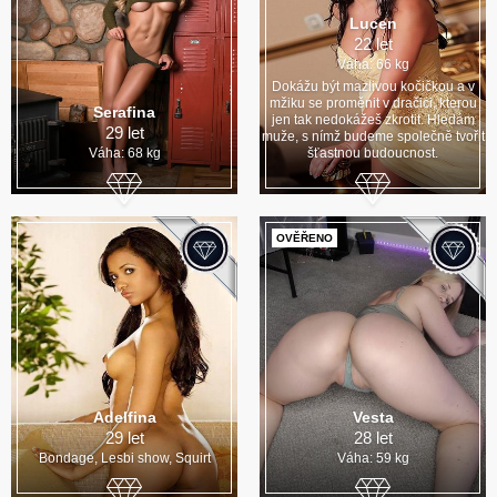
Lucen
22 let
Váha: 66 kg
Dokážu být mazlivou kočičkou a v
mžiku se proměnit v dračici, kterou
Serafina
jen tak nedokážeš zkrotit. Hledám
29 let
muže, s nímž budeme společně tvořit
Váha: 68 kg
šťastnou budoucnost.
OVĚŘENO
Adelfina
Vesta
29 let
28 let
Bondage, Lesbi show, Squirt
Váha: 59 kg