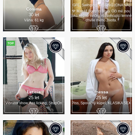
GFE, Swinging, PISSING (ONA NA)
Cosima
🌹 Masáž Body to Body. Oči mé jsou
30 let
jako něžné svíčky, rozsvěcující temné
Váha: 61 kg
chvíle mého života.
TOP
Leticia
Inessa
25 let
25 let
Vibrátor show, Ass licking, StrapOn
Piss, Spoločný kúpeľ, KLASIKA SEX