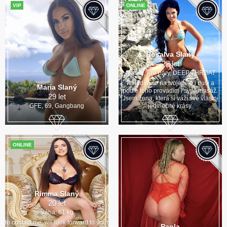
VIP
ONLINE
Rosalva Slaný
22 let
Masáž, Pre páry, DEEP THROAT
Naladím se na tvoje tělo i duši a
Maria Slaný
podle toho provádím i svoji masáž.
29 let
Jsem žena, která si váží své vlastní
GFE, 69, Gangbang
jedinečné krásy.
ONLINE
Rimma Slaný
20 let
Váha: 61 kg
to contact me, we look forward to your
Paola