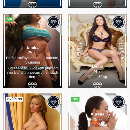
VIP
Emilia
25 let
Daľšie služby dohodou, Honenie,
Swinging
Beata
Budu se těšit. S vděkem přijímám
24 let
svůj tvar těla a pečuji o něj každý
den.
Váha: 59 kg
OVĚŘENO
TOP
Aurelia
25 let
Váha: 65 kg