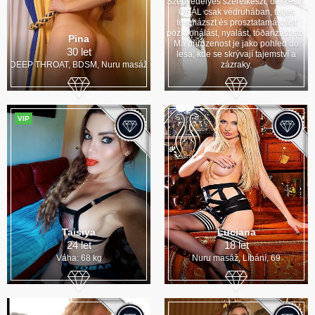
Szenvedélyes szeretkészt, ölelkészt,
ORÁL csak védruhában, teljes
testmázszt és prosztatamászást
pozicionálást, nyalást, tóðarizást stb.
Pina
Má přirozenost je jako pohled do
30 let
lesa, kde se skrývají tajemství a
DEEP THROAT, BDSM, Nuru masáž
zázraky.
VIP
Taisiya
Luciana
24 let
18 let
Váha: 68 kg
Nuru masáž, Líbání, 69