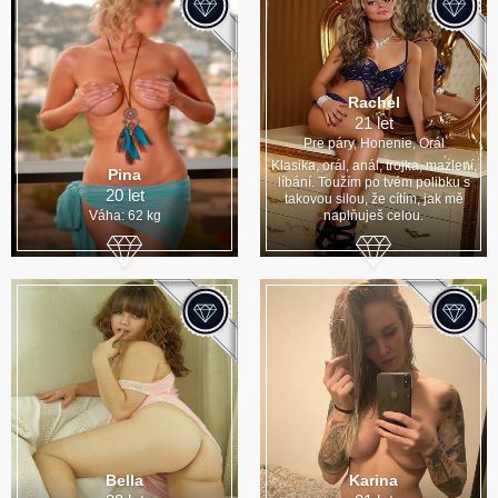
Rachel
21 let
Pre páry, Honenie, Orál
Klasika, orál, anál, trojka, mazlení,
Pina
líbání. Toužím po tvém polibku s
20 let
takovou silou, že cítím, jak mě
Váha: 62 kg
naplňuješ celou.
Bella
Karina