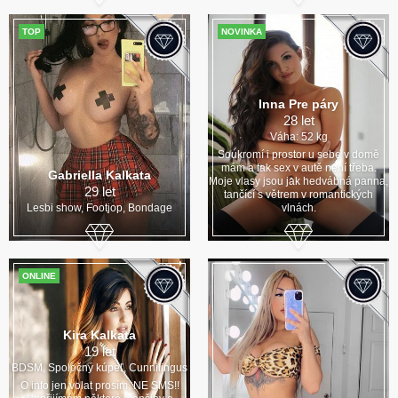
TOP
NOVINKA
Inna Pre páry
28 let
Váha: 52 kg
Soukromí i prostor u sebe v domě
mám a tak sex v autě není třeba.
Gabriella Kalkata
Moje vlasy jsou jak hedvábná panna,
29 let
tančící s větrem v romantických
Lesbi show, Footjop, Bondage
vlnách.
ONLINE
Kira Kalkata
19 let
BDSM, Spoločný kúpeľ, Cunnilingus
O info jen volat prosím, NE SMS!!