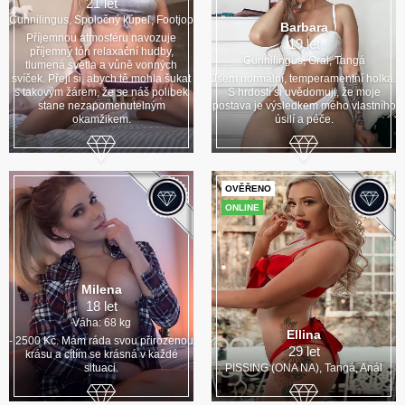
21 let
Cunnilingus, Spoločný kúpeľ, Footjop
Barbara
Příjemnou atmosféru navozuje
19 let
příjemný tón relaxační hudby,
Cunnilingus, Orál, Tangá
tlumená světla a vůně vonných
svíček. Přeji si, abych tě mohla šukat
Jsem normální, temperamentní holka.
s takovým žárem, že se náš polibek
S hrdostí si uvědomuji, že moje
stane nezapomenutelným
postava je výsledkem mého vlastního
okamžikem.
úsilí a péče.
OVĚŘENO
ONLINE
Milena
18 let
Váha: 68 kg
Ellina
- 2500 Kč. Mám ráda svou přirozenou
29 let
krásu a cítím se krásná v každé
situaci.
PISSING (ONA NA), Tangá, Anál