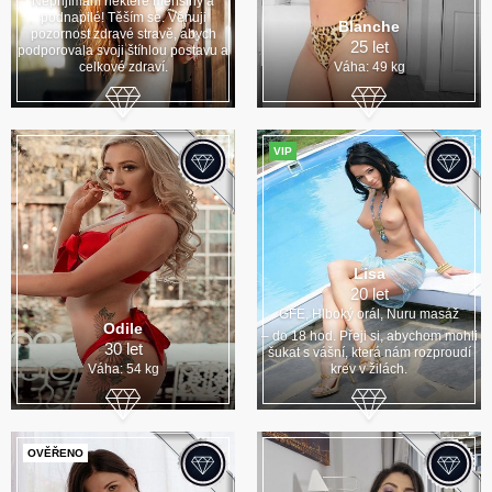
Nepřijímám některé menšiny a
podnapilé! Těším se. Věnuji
Blanche
pozornost zdravé stravě, abych
25 let
podporovala svoji štíhlou postavu a
celkové zdraví.
Váha: 49 kg
VIP
Lisa
20 let
GFE, Hlboký orál, Nuru masáž
Odile
– do 18 hod. Přeji si, abychom mohli
30 let
šukat s vášní, která nám rozproudí
Váha: 54 kg
krev v žilách.
OVĚŘENO