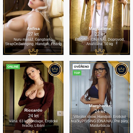
Anfisa
Magdalene
27 let
22 let
Nuru masáž, Gangbang,
PISSING (ONA NA), Doprovod,
StrapOnSwinging, Handjob, Fisting
AnálVáha: 50 kg
ONLINE
OVĚŘENO
TOP
Margherita
Riccardo
24 let
24 let
Vibrátor show, Handjob, Erotické
Váha: 63 kgBondage, Erotické
hračkyPISSING (ONA NA), Pre páry,
hračky, Líbání
Masturbácia