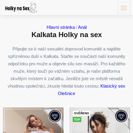
Hlavní stránka
/
Anál
Kalkata Holky na sex
Připojte se k naší sexuální doprovod komunitě a najděte
spřízněnou duši v Kalkata. Staňte se součástí naší komunity
odpočinku pro muže a objevte sílu sex masáží. Pro každého
muže, který touží po vážném vztahu, je naše platforma
skvělým místem k začátku. Jestliže jste ve městě nenašli
vhodnou společnici, zkuste hledat touto cestou:
Klasický sex
Olešnice
OVĚŘENO
TOP
Sybil