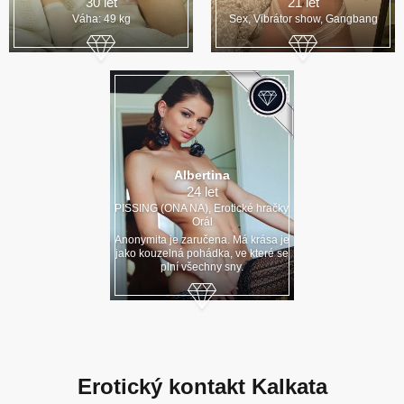
30 let
21 let
Váha: 49 kg
Sex, Vibrátor show, Gangbang
Albertina
24 let
PISSING (ONA NA), Erotické hračky,
Orál
Anonymita je zaručena. Má krása je
jako kouzelná pohádka, ve které se
plní všechny sny.
Erotický kontakt Kalkata