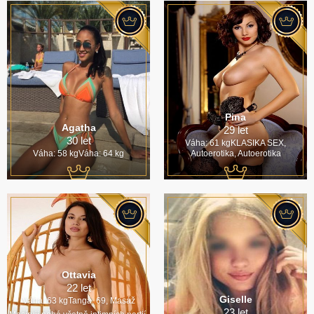
Pina
Agatha
29 let
30 let
Váha: 61 kgKLASIKA SEX,
Váha: 58 kgVáha: 64 kg
Autoerotika, Autoerotika
Ottavia
22 let
Giselle
Váha: 63 kgTangá, 69, Masáž
23 let