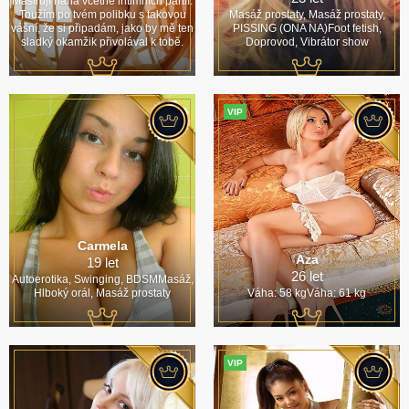
Masíruji nahá včetně intimních partií.
Toužím po tvém polibku s takovou
Masáž prostaty, Masáž prostaty,
vášní, že si připadám, jako by mě ten
PISSING (ONA NA)Foot fetish,
sladký okamžik přivolával k tobě.
Doprovod, Vibrátor show
VIP
Carmela
Aza
19 let
26 let
Autoerotika, Swinging, BDSMMasáž,
Hlboký orál, Masáž prostaty
Váha: 58 kgVáha: 61 kg
VIP