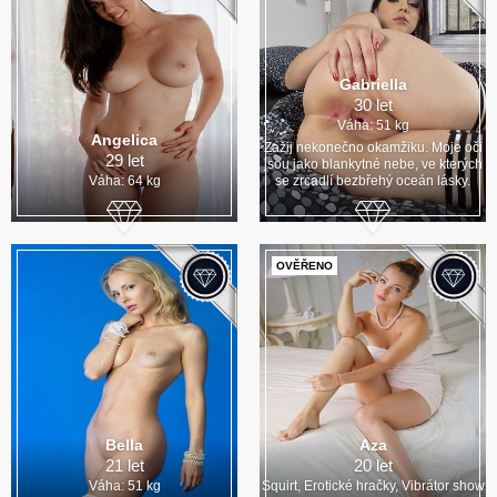
Gabriella
30 let
Váha: 51 kg
Angelica
Zažij nekonečno okamžiku. Moje oči
29 let
jsou jako blankytné nebe, ve kterých
Váha: 64 kg
se zrcadlí bezbřehý oceán lásky.
OVĚŘENO
Bella
Aza
21 let
20 let
Váha: 51 kg
Squirt, Erotické hračky, Vibrátor show